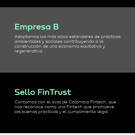
Empresa B
Adoptamos los más altos estándares de prácticas
ambientales y sociales contribuyendo a la
construcción de una economía equitativa y
regenerativa.
Sello FinTrust
Contamos con el aval de Colombia Fintech, que
nos reconoce como una Fintech que promueve
las buenas prácticas y el cumplimiento legal